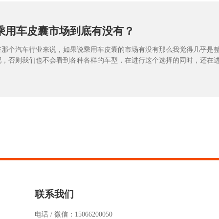
乘用车皮囊市场到底有没有？
在那个汽车行业来说，如果说乘用车皮囊的市场有没有那么我觉得几乎是
吧，否则我们也不会看到各种各样的车型，在进行这个选择的同时，还在
面这个问题，那么市场到底有没有，我觉得是有的。目的就是为了迎合这
的喜好，那么我们重关一下无非就是返老还童和运动化。
联系我们
电话 / 微信：
15066200050