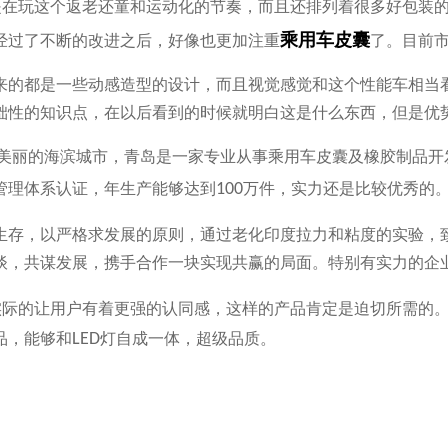
是在玩这个返老还童和运动化的节奏，而且还排列着很多好包装
乘用车皮囊
经过了不断的改进之后，好像也更加注重
了。目前
来的都是一些动感造型的设计，而且视觉感觉和这个性能车相当
础性的知识点，在以后看到的时候就明白这是什么东西，但是优
美丽的海滨城市，青岛是一家专业从事乘用车皮囊及橡胶制品开
管理体系认证，年生产能够达到
100
万件，实力还是比较优秀的
生存，以严格求发展的原则，通过老化印度拉力和粘度的实验，
谈，共谋发展，携手合作一块实现共赢的局面。特别有实力的企
实际的让用户有着更强的认同感，这样的产品肯定是迫切所需的
品，能够和
LED
灯自成一体，超级品质。